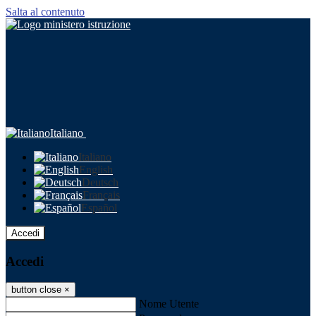
Salta al contenuto
Italiano
Italiano
English
Deutsch
Français
Español
Accedi
Accedi
button close
×
Nome Utente