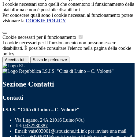
I cookie necessari sono quelli che consentono il funzionamento della
piattaforma e non è possibile disabilitarli.
Per conoscere quali sono i cookie necessari al funzionamento potete
visionare la
COOKIE POLICY
.
Cookie necessari per il funzionamento
I cookie necessari per il funzionamento non possono essere
disabilitati. È possibile consultare l'elenco nella pagina della cookie
policy.
Accetta tutti
Salva le preferenze
I.S.I.S. "Città di Luino – C. Volonté"
Sezione Contatti
Contatti
I.S.I.S. "Città di Luino – C. Volonté"
Via Lugano, 24A 21016 Luino(VA)
Tel:
0332530387
Email:
vais003001@istruzione.it
Link per inviare una mail
PEC:
vais003001@pec.istruzione.it
Link per inviare una mail