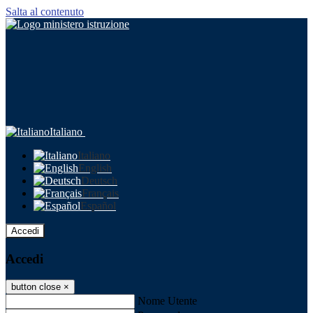
Salta al contenuto
Italiano
Italiano
English
Deutsch
Français
Español
Accedi
Accedi
button close
×
Nome Utente