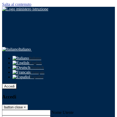
Salta al contenuto
Italiano
Italiano
English
Deutsch
Français
Español
Accedi
Accedi
button close
×
Nome Utente