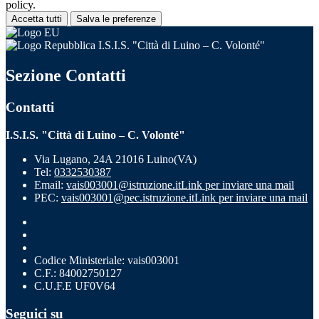
policy.
Accetta tutti
Salva le preferenze
I.S.I.S. "Città di Luino – C. Volonté"
Sezione Contatti
Contatti
I.S.I.S. "Città di Luino – C. Volonté"
Via Lugano, 24A 21016 Luino(VA)
Tel:
0332530387
Email:
vais003001@istruzione.it
Link per inviare una mail
PEC:
vais003001@pec.istruzione.it
Link per inviare una mail
Codice Ministeriale: vais003001
C.F.: 84002750127
C.U.F.E UF0V64
Seguici su