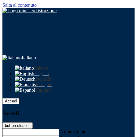
Salta al contenuto
Italiano
Italiano
English
Deutsch
Français
Español
Accedi
Accedi
button close
×
Nome Utente