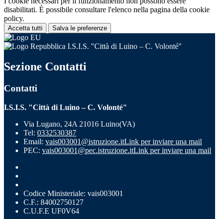
I cookie necessari per il funzionamento non possono essere
disabilitati. È possibile consultare l'elenco nella pagina della cookie
policy.
Accetta tutti
Salva le preferenze
I.S.I.S. "Città di Luino – C. Volonté"
Sezione Contatti
Contatti
I.S.I.S. "Città di Luino – C. Volonté"
Via Lugano, 24A 21016 Luino(VA)
Tel:
0332530387
Email:
vais003001@istruzione.it
Link per inviare una mail
PEC:
vais003001@pec.istruzione.it
Link per inviare una mail
Codice Ministeriale: vais003001
C.F.: 84002750127
C.U.F.E UF0V64