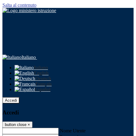
Salta al contenuto
Italiano
Italiano
English
Deutsch
Français
Español
Accedi
Accedi
button close
×
Nome Utente