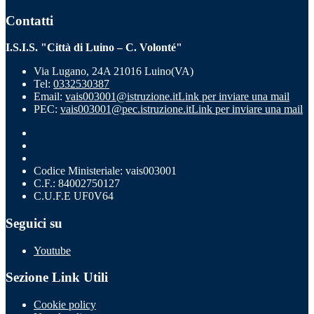
Contatti
I.S.I.S. "Città di Luino – C. Volonté"
Via Lugano, 24A 21016 Luino(VA)
Tel:
0332530387
Email:
vais003001@istruzione.it
Link per inviare una mail
PEC:
vais003001@pec.istruzione.it
Link per inviare una mail
Codice Ministeriale: vais003001
C.F.: 84002750127
C.U.F.E UF0V64
Seguici su
Youtube
Sezione Link Utili
Cookie policy