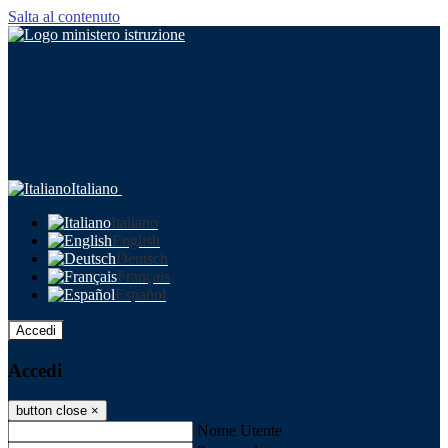
Salta al contenuto
Italiano
Italiano
English
Deutsch
Français
Español
Accedi
Accedi
button close
×
Nome Utente