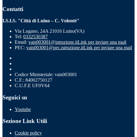
Contatti
I.S.I.S. "Città di Luino – C. Volonté"
Via Lugano, 24A 21016 Luino(VA)
Tel:
0332530387
Email:
vais003001@istruzione.it
Link per inviare una mail
PEC:
vais003001@pec.istruzione.it
Link per inviare una mail
Codice Ministeriale: vais003001
C.F.: 84002750127
C.U.F.E UF0V64
Seguici su
Youtube
Sezione Link Utili
Cookie policy