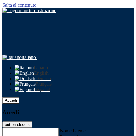
Salta al contenuto
Italiano
Italiano
English
Deutsch
Français
Español
Accedi
Accedi
button close
×
Nome Utente