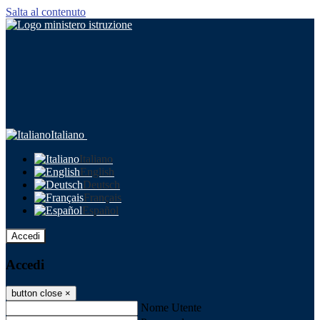
Salta al contenuto
Italiano
Italiano
English
Deutsch
Français
Español
Accedi
Accedi
button close
×
Nome Utente