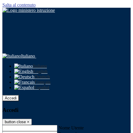
Salta al contenuto
Italiano
Italiano
English
Deutsch
Français
Español
Accedi
Accedi
button close
×
Nome Utente