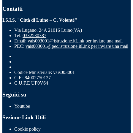
Contatti
I.S.I.S. "Città di Luino – C. Volonté"
Via Lugano, 24A 21016 Luino(VA)
Tel:
0332530387
Email:
vais003001@istruzione.it
Link per inviare una mail
PEC:
vais003001@pec.istruzione.it
Link per inviare una mail
Codice Ministeriale: vais003001
C.F.: 84002750127
C.U.F.E UF0V64
Seguici su
Youtube
Sezione Link Utili
Cookie policy