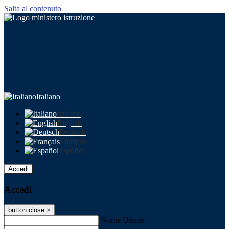
Salta al contenuto
Italiano
Italiano
English
Deutsch
Français
Español
Accedi
Accedi
button close
×
Nome Utente