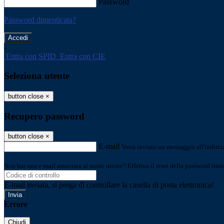
Password
Password dimenticata?
-
Entra con SPID
Entra con CIE
Seleziona utente
button close
×
Recupero password
button close
×
E-mail
Verrà inviato un messaggio all'indirizz
Non hai una e-mail associata al nome utente? Effettua il reset della password tram
E-mail inviata, si prega di controllare la casella di posta elettronica!
Errore
Chiudi