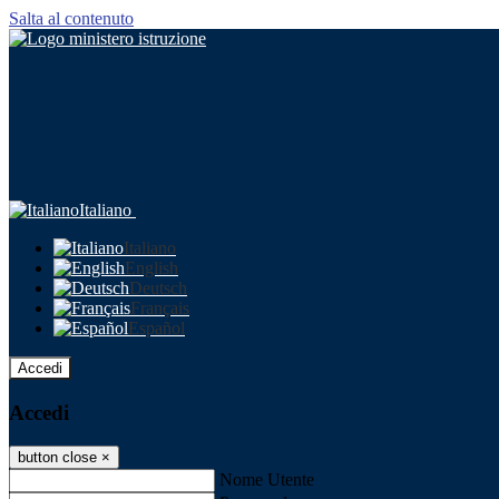
Salta al contenuto
Italiano
Italiano
English
Deutsch
Français
Español
Accedi
Accedi
button close
×
Nome Utente