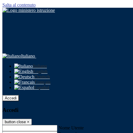
Salta al contenuto
Italiano
Italiano
English
Deutsch
Français
Español
Accedi
Accedi
button close
×
Nome Utente