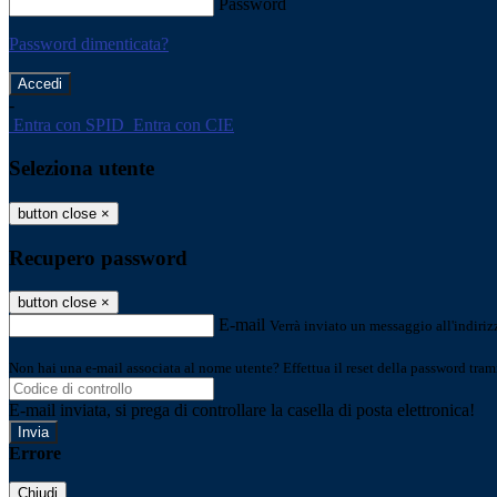
Password
Password dimenticata?
-
Entra con SPID
Entra con CIE
Seleziona utente
button close
×
Recupero password
button close
×
E-mail
Verrà inviato un messaggio all'indirizz
Non hai una e-mail associata al nome utente? Effettua il reset della password tram
E-mail inviata, si prega di controllare la casella di posta elettronica!
Errore
Chiudi