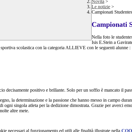
Novità
>
Le notizie
>
Campionati Studentes
Campionati S
Nella foto le studente
Isis E.Stein a Gavirat
 sportiva scolastica con la categoria ALLIEVE con le seguenti alunne :
o decisamente positivo e brillante. Solo per un soffio è mancato il pas
egno, la determinazione e la passione che hanno messo in campo durante 
di ogni singola atleta per la dedizione dimostrata.
Grazie per averci emoz
molte altre mete.
kie necessari al funzionamento ed utili alle finalità illustrate nella
COO