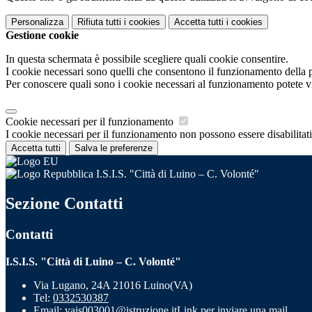
Personalizza
Rifiuta tutti
i cookies
Accetta tutti
i cookies
Gestione cookie
In questa schermata è possibile scegliere quali cookie consentire.
I cookie necessari sono quelli che consentono il funzionamento della pi
Per conoscere quali sono i cookie necessari al funzionamento potete v
Cookie necessari per il funzionamento
I cookie necessari per il funzionamento non possono essere disabilitati.
Accetta tutti
Salva le preferenze
I.S.I.S. "Città di Luino – C. Volonté"
Sezione Contatti
Contatti
I.S.I.S. "Città di Luino – C. Volonté"
Via Lugano, 24A 21016 Luino(VA)
Tel:
0332530387
Email:
vais003001@istruzione.it
Link per inviare una mail