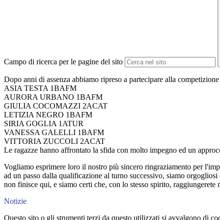
Campo di ricerca per le pagine del sito
Dopo anni di assenza abbiamo ripreso a partecipare alla competizione
ASIA TESTA 1BAFM
AURORA URBANO 1BAFM
GIULIA COCOMAZZI 2ACAT
LETIZIA NEGRO 1BAFM
SIRIA GOGLIA 1ATUR
VANESSA GALELLI 1BAFM
VITTORIA ZUCCOLI 2ACAT
Le ragazze hanno affrontato la sfida con molto impegno ed un approcci
Vogliamo esprimere loro il nostro più sincero ringraziamento per l'imp
ad un passo dalla qualificazione al turno successivo, siamo orgogliosi 
non finisce qui, e siamo certi che, con lo stesso spirito, raggiungerete 
Notizie
Questo sito o gli strumenti terzi da questo utilizzati si avvalgono di coo