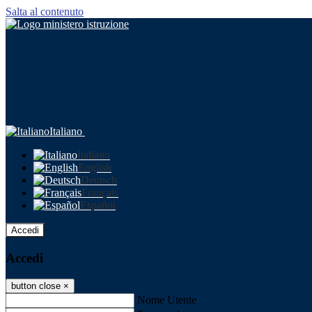
Salta al contenuto
Italiano
Italiano
English
Deutsch
Français
Español
Accedi
Accedi
button close
×
Nome Utente