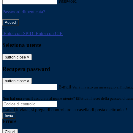
Password
Password dimenticata?
-
Entra con SPID
Entra con CIE
Seleziona utente
button close
×
Recupero password
button close
×
E-mail
Verrà inviato un messaggio all'indirizz
Non hai una e-mail associata al nome utente? Effettua il reset della password tram
E-mail inviata, si prega di controllare la casella di posta elettronica!
Errore
Chiudi