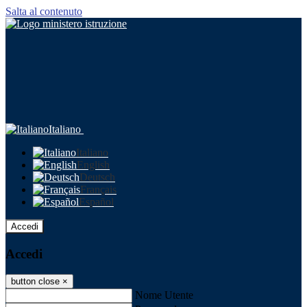
Salta al contenuto
Italiano
Italiano
English
Deutsch
Français
Español
Accedi
Accedi
button close
×
Nome Utente