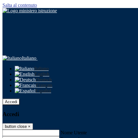
Salta al contenuto
Italiano
Italiano
English
Deutsch
Français
Español
Accedi
Accedi
button close
×
Nome Utente