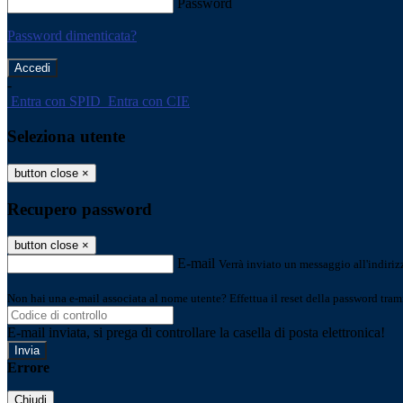
Password
Password dimenticata?
-
Entra con SPID
Entra con CIE
Seleziona utente
button close
×
Recupero password
button close
×
E-mail
Verrà inviato un messaggio all'indirizz
Non hai una e-mail associata al nome utente? Effettua il reset della password tram
E-mail inviata, si prega di controllare la casella di posta elettronica!
Errore
Chiudi