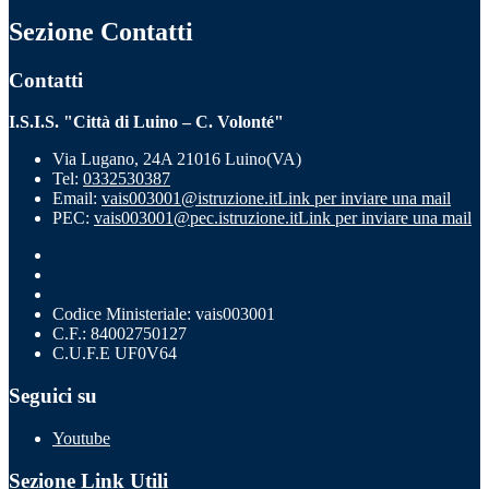
Sezione Contatti
Contatti
I.S.I.S. "Città di Luino – C. Volonté"
Via Lugano, 24A 21016 Luino(VA)
Tel:
0332530387
Email:
vais003001@istruzione.it
Link per inviare una mail
PEC:
vais003001@pec.istruzione.it
Link per inviare una mail
Codice Ministeriale: vais003001
C.F.: 84002750127
C.U.F.E UF0V64
Seguici su
Youtube
Sezione Link Utili