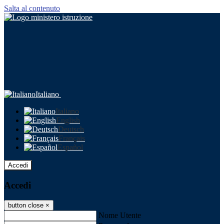
Salta al contenuto
Italiano
Italiano
English
Deutsch
Français
Español
Accedi
Accedi
button close
×
Nome Utente