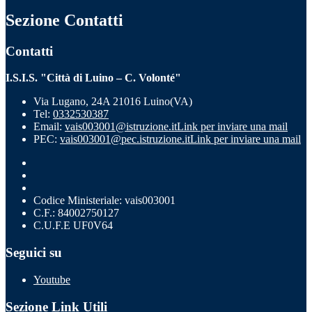
Sezione Contatti
Contatti
I.S.I.S. "Città di Luino – C. Volonté"
Via Lugano, 24A 21016 Luino(VA)
Tel:
0332530387
Email:
vais003001@istruzione.it
Link per inviare una mail
PEC:
vais003001@pec.istruzione.it
Link per inviare una mail
Codice Ministeriale: vais003001
C.F.: 84002750127
C.U.F.E UF0V64
Seguici su
Youtube
Sezione Link Utili