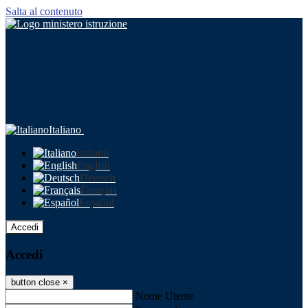
Salta al contenuto
Italiano
Italiano
English
Deutsch
Français
Español
Accedi
Accedi
button close
×
Nome Utente