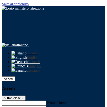
Salta al contenuto
Italiano
Italiano
English
Deutsch
Français
Español
Accedi
Accedi
button close
×
Nome Utente