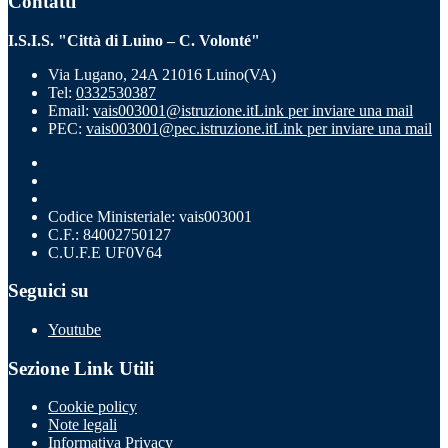
Contatti
I.S.I.S. "Città di Luino – C. Volonté"
Via Lugano, 24A 21016 Luino(VA)
Tel:
0332530387
Email:
vais003001@istruzione.it
Link per inviare una mail
PEC:
vais003001@pec.istruzione.it
Link per inviare una mail
Codice Ministeriale: vais003001
C.F.: 84002750127
C.U.F.E UF0V64
Seguici su
Youtube
Sezione Link Utili
Cookie policy
Note legali
Informativa Privacy