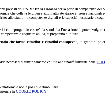
nti previsti dal
PNRR Italia Domani
per la parte di competenza del
M
cornice che collega le diverse azioni attivate grazie a risorse nazionali
ritto allo studio, le competenze digitali e le capacità necessarie a cogl
si i c.d. “progetti in essere”, la scuola ha l’occasione di poter svolgere
e competenze e acquisire abilità, si preparano al futuro.
cuola che forma cittadine e cittadini consapevoli
, in grado di pote
kie necessari al funzionamento ed utili alle finalità illustrate nella
COO
attaforma e non è possibile disabilitarli.
isionare la
COOKIE POLICY
.