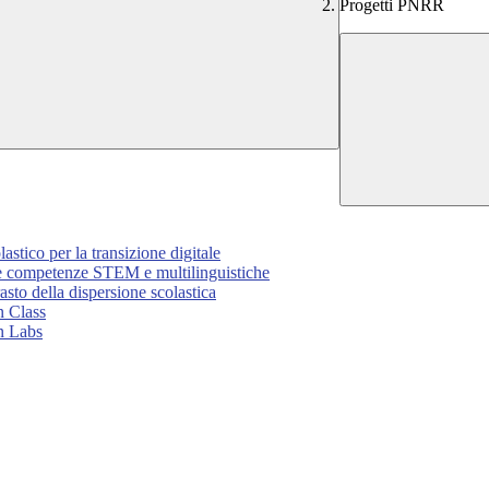
Progetti PNRR
tico per la transizione digitale
le competenze STEM e multilinguistiche
sto della dispersione scolastica
n Class
n Labs