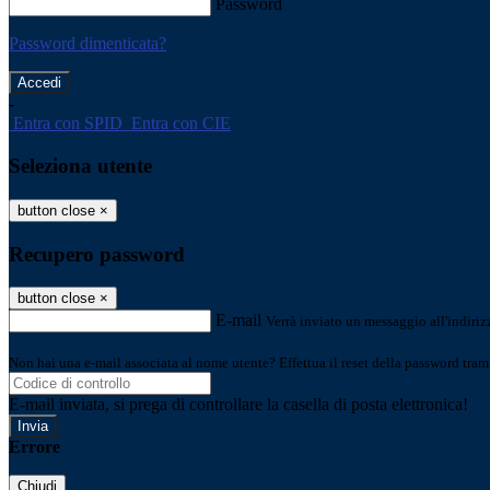
Password
Password dimenticata?
-
Entra con SPID
Entra con CIE
Seleziona utente
button close
×
Recupero password
button close
×
E-mail
Verrà inviato un messaggio all'indirizz
Non hai una e-mail associata al nome utente? Effettua il reset della password tram
E-mail inviata, si prega di controllare la casella di posta elettronica!
Errore
Chiudi