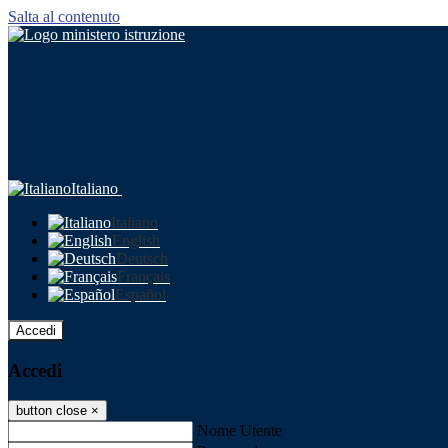
Salta al contenuto
Italiano
Italiano
English
Deutsch
Français
Español
Accedi
Accedi
button close
×
Nome Utente