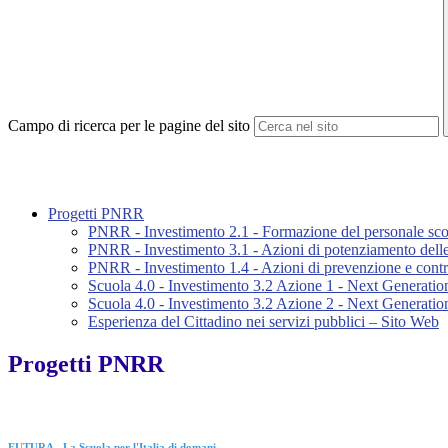
Campo di ricerca per le pagine del sito
Progetti PNRR
PNRR - Investimento 2.1 - Formazione del personale scolas
PNRR - Investimento 3.1 - Azioni di potenziamento del
PNRR - Investimento 1.4 - Azioni di prevenzione e contra
Scuola 4.0 - Investimento 3.2 Azione 1 - Next Generatio
Scuola 4.0 - Investimento 3.2 Azione 2 - Next Generatio
Esperienza del Cittadino nei servizi pubblici – Sito Web
Progetti PNRR
FUTURA - La Scuola per l'Italia di domani