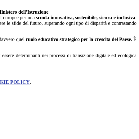
inistero dell’Istruzione
.
 ed europee per una
scuola innovativa, sostenibile, sicura e inclusiva
.
iere le sfide del futuro, superando ogni tipo di disparità e contrastando
 davvero quel
ruolo educativo strategico
per la crescita del Paese
. È
r essere determinanti nei processi di transizione digitale ed ecologica
KIE POLICY
.