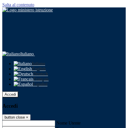
Salta al contenuto
Italiano
Italiano
English
Deutsch
Français
Español
Accedi
Accedi
button close
×
Nome Utente