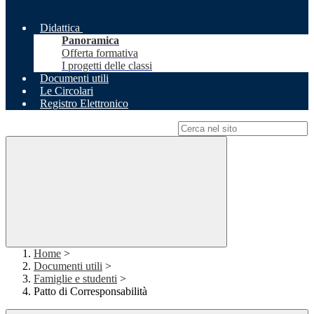
Didattica
Panoramica
Offerta formativa
I progetti delle classi
Documenti utili
Le Circolari
Registro Elettronico
Campo di ricerca per le pagine del sito
Home
>
Documenti utili
>
Famiglie e studenti
>
Patto di Corresponsabilità