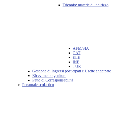
Triennio: materie di indirizzo
AFM/SIA
CAT
ELE
INF
TUR
Gestione di Ingressi posticipati e Uscite anticipate
Ricevimento genitori
Patto di Corresponsabilità
Personale scolastico