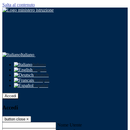
Salta al contenuto
Italiano
Italiano
English
Deutsch
Français
Español
Accedi
Accedi
button close
×
Nome Utente