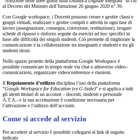
“Adozione delle linee guida sulla Didattica Digitale Integrata” di cui
al Decreto del Ministro dell’Istruzione 26 giugno 2020 n° 39.
Con Google workspace, i Docenti possono creare e gestire classi e
gruppi virtuali, realizzare e gestire compiti e attività in ogni fase di
lavoro (assegnazione, consegna, correzione, restituzione), erogare
schede di ripasso e rinforzo seguite da esercizi ad hoc specifici in
base alle difficoltà dei singoli studenti. Ciò permette di migliorare la
comunicazione e la collaborazione tra insegnanti e studenti e tra gli
studenti stessi.
Nello spazio protetto della piattaforma Google Workspace è
possibile comunicare in tempo reale via chat o attraverso video–
comunicazioni, organizzare videoconferenze e riunioni.
Il
Regolamento d’utilizzo
disciplina l’uso della piattaforma
“
Google Workspace for Education (ex G-Suite)
” e si applica a tutti
gli utenti titolari di un account – docenti, studenti e personale
A.T.A.- e la sua accettazione è condizione necessaria per
l’attivazione e l’utilizzo dell’account.
Come si accede al servizio
Per accedere al servizio è possibile collegarsi al link di seguito
indicato