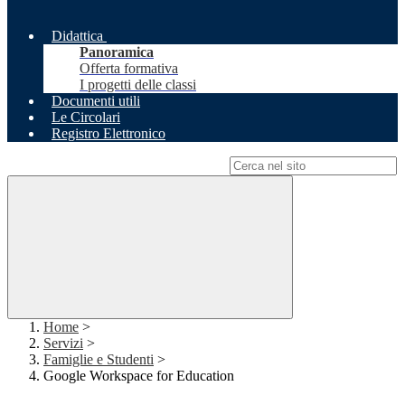
Didattica
Panoramica
Offerta formativa
I progetti delle classi
Documenti utili
Le Circolari
Registro Elettronico
Campo di ricerca per le pagine del sito
Home
>
Servizi
>
Famiglie e Studenti
>
Google Workspace for Education