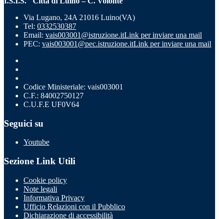
I.S.I.S. "Città di Luino – C. Volonté"
Via Lugano, 24A 21016 Luino(VA)
Tel:
0332530387
Email:
vais003001@istruzione.it
Link per inviare una mail
PEC:
vais003001@pec.istruzione.it
Link per inviare una mail
Codice Ministeriale: vais003001
C.F.: 84002750127
C.U.F.E UF0V64
Seguici su
Youtube
Sezione Link Utili
Cookie policy
Note legali
Informativa Privacy
Ufficio Relazioni con il Pubblico
Dichiarazione di accessibilità