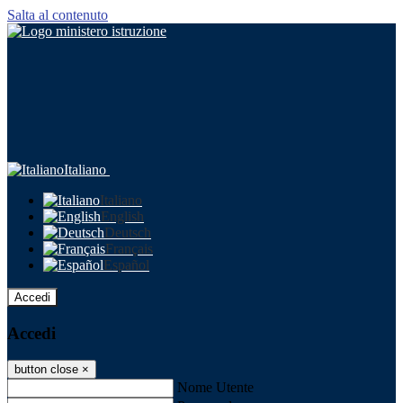
Salta al contenuto
Italiano
Italiano
English
Deutsch
Français
Español
Accedi
Accedi
button close
×
Nome Utente