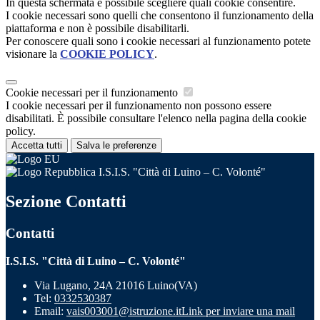
In questa schermata è possibile scegliere quali cookie consentire.
I cookie necessari sono quelli che consentono il funzionamento della
piattaforma e non è possibile disabilitarli.
Per conoscere quali sono i cookie necessari al funzionamento potete
visionare la
COOKIE POLICY
.
Cookie necessari per il funzionamento
I cookie necessari per il funzionamento non possono essere
disabilitati. È possibile consultare l'elenco nella pagina della cookie
policy.
Accetta tutti
Salva le preferenze
I.S.I.S. "Città di Luino – C. Volonté"
Sezione Contatti
Contatti
I.S.I.S. "Città di Luino – C. Volonté"
Via Lugano, 24A 21016 Luino(VA)
Tel:
0332530387
Email:
vais003001@istruzione.it
Link per inviare una mail