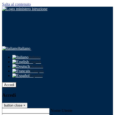
Salta al contenuto
Italiano
Italiano
English
Deutsch
Français
Español
Accedi
Accedi
button close
×
Nome Utente