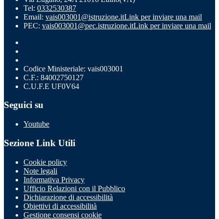
Tel:
0332530387
Email:
vais003001@istruzione.it
Link per inviare una mail
PEC:
vais003001@pec.istruzione.it
Link per inviare una mail
Codice Ministeriale: vais003001
C.F.: 84002750127
C.U.F.E UF0V64
Seguici su
Youtube
Sezione Link Utili
Cookie policy
Note legali
Informativa Privacy
Ufficio Relazioni con il Pubblico
Dichiarazione di accessibilità
Obiettivi di accessibilità
Gestione consensi cookie