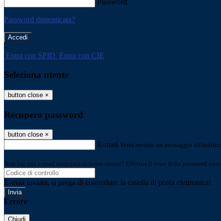
Password
Password dimenticata?
-
Entra con SPID
Entra con CIE
Seleziona utente
button close
×
Recupero password
button close
×
E-mail
Verrà inviato un messaggio all'indirizz
Non hai una e-mail associata al nome utente? Effettua il reset della password tram
E-mail inviata, si prega di controllare la casella di posta elettronica!
Errore
Chiudi