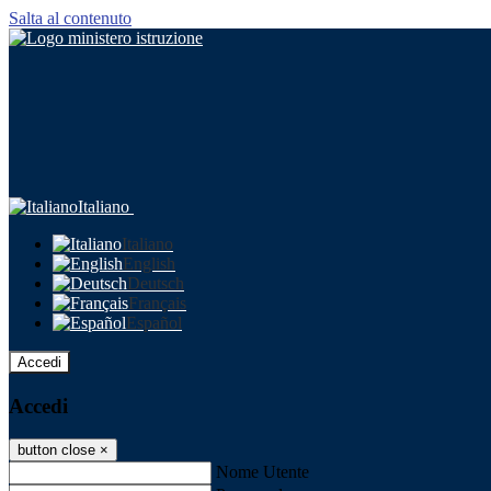
Salta al contenuto
Italiano
Italiano
English
Deutsch
Français
Español
Accedi
Accedi
button close
×
Nome Utente