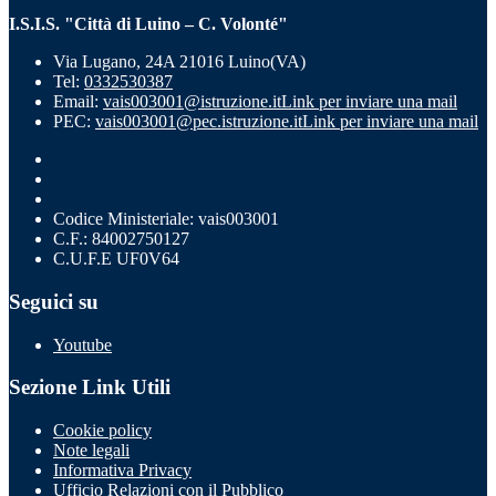
I.S.I.S. "Città di Luino – C. Volonté"
Via Lugano, 24A 21016 Luino(VA)
Tel:
0332530387
Email:
vais003001@istruzione.it
Link per inviare una mail
PEC:
vais003001@pec.istruzione.it
Link per inviare una mail
Codice Ministeriale: vais003001
C.F.: 84002750127
C.U.F.E UF0V64
Seguici su
Youtube
Sezione Link Utili
Cookie policy
Note legali
Informativa Privacy
Ufficio Relazioni con il Pubblico