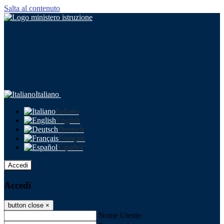
Salta al contenuto
Italiano
Italiano
English
Deutsch
Français
Español
Accedi
Accedi
button close
×
Nome Utente