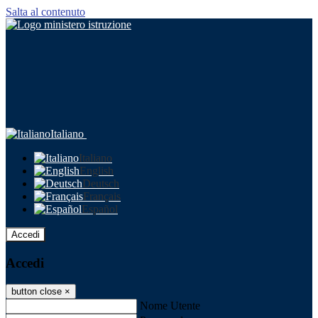
Salta al contenuto
Italiano
Italiano
English
Deutsch
Français
Español
Accedi
Accedi
button close
×
Nome Utente