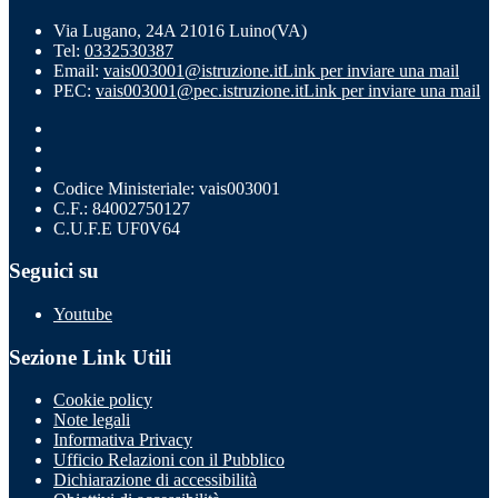
Via Lugano, 24A 21016 Luino(VA)
Tel:
0332530387
Email:
vais003001@istruzione.it
Link per inviare una mail
PEC:
vais003001@pec.istruzione.it
Link per inviare una mail
Codice Ministeriale: vais003001
C.F.: 84002750127
C.U.F.E UF0V64
Seguici su
Youtube
Sezione Link Utili
Cookie policy
Note legali
Informativa Privacy
Ufficio Relazioni con il Pubblico
Dichiarazione di accessibilità