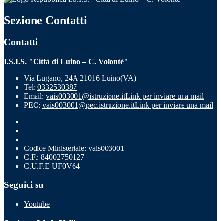
Sezione Contatti
Contatti
I.S.I.S. "Città di Luino – C. Volonté"
Via Lugano, 24A 21016 Luino(VA)
Tel:
0332530387
Email:
vais003001@istruzione.it
Link per inviare una mail
PEC:
vais003001@pec.istruzione.it
Link per inviare una mail
Codice Ministeriale: vais003001
C.F.: 84002750127
C.U.F.E UF0V64
Seguici su
Youtube