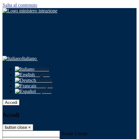
Salta al contenuto
Italiano
Italiano
English
Deutsch
Français
Español
Accedi
Accedi
button close
×
Nome Utente