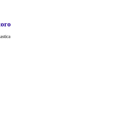
toro
astica