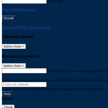
Password
Password dimenticata?
-
Entra con SPID
Entra con CIE
Seleziona utente
button close
×
Recupero password
button close
×
E-mail
Verrà inviato un messaggio all'indirizz
Non hai una e-mail associata al nome utente? Effettua il reset della password tram
E-mail inviata, si prega di controllare la casella di posta elettronica!
Errore
Chiudi