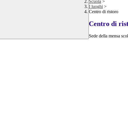
Scuola
>
I luoghi
>
Centro di ristoro
Centro di ris
Sede della mensa scol