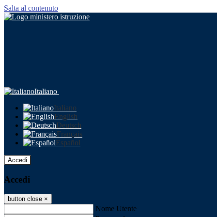
Salta al contenuto
Italiano
Italiano
English
Deutsch
Français
Español
Accedi
Accedi
button close
×
Nome Utente