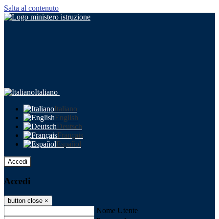
Salta al contenuto
Italiano
Italiano
English
Deutsch
Français
Español
Accedi
Accedi
button close
×
Nome Utente