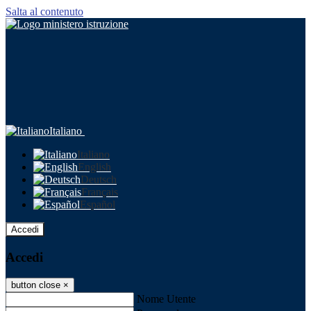
Salta al contenuto
Italiano
Italiano
English
Deutsch
Français
Español
Accedi
Accedi
button close
×
Nome Utente