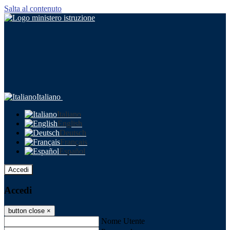
Salta al contenuto
Italiano
Italiano
English
Deutsch
Français
Español
Accedi
Accedi
button close
×
Nome Utente