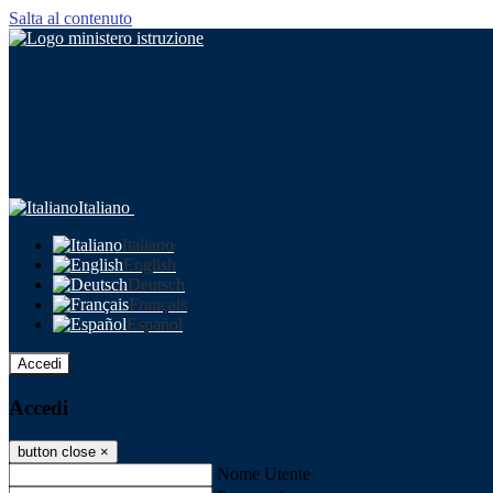
Salta al contenuto
Italiano
Italiano
English
Deutsch
Français
Español
Accedi
Accedi
button close
×
Nome Utente