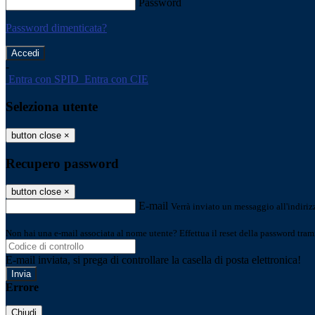
Password
Password dimenticata?
-
Entra con SPID
Entra con CIE
Seleziona utente
button close
×
Recupero password
button close
×
E-mail
Verrà inviato un messaggio all'indirizz
Non hai una e-mail associata al nome utente? Effettua il reset della password tram
E-mail inviata, si prega di controllare la casella di posta elettronica!
Errore
Chiudi