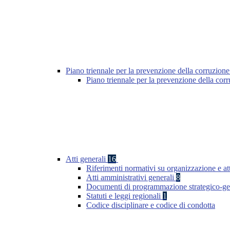
Piano triennale per la prevenzione della corruzione
Piano triennale per la prevenzione della cor
Atti generali
16
Riferimenti normativi su organizzazione e att
Atti amministrativi generali
8
Documenti di programmazione strategico-ge
Statuti e leggi regionali
1
Codice disciplinare e codice di condotta