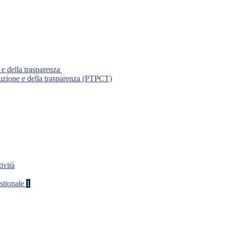
 e della trasparenza
ruzione e della trasparenza (PTPCT)
ività
stionale
1