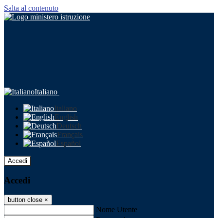
Salta al contenuto
Italiano
Italiano
English
Deutsch
Français
Español
Accedi
Accedi
button close
×
Nome Utente