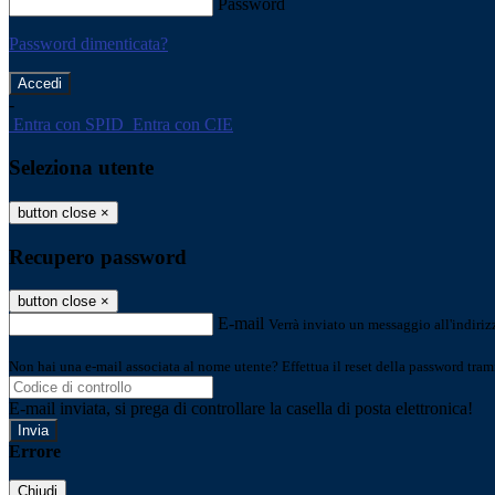
Password
Password dimenticata?
-
Entra con SPID
Entra con CIE
Seleziona utente
button close
×
Recupero password
button close
×
E-mail
Verrà inviato un messaggio all'indirizz
Non hai una e-mail associata al nome utente? Effettua il reset della password tram
E-mail inviata, si prega di controllare la casella di posta elettronica!
Errore
Chiudi