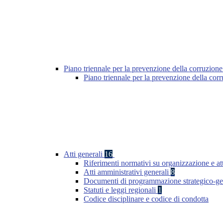
Piano triennale per la prevenzione della corruzione
Piano triennale per la prevenzione della cor
Atti generali
16
Riferimenti normativi su organizzazione e att
Atti amministrativi generali
8
Documenti di programmazione strategico-ge
Statuti e leggi regionali
1
Codice disciplinare e codice di condotta