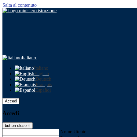
Salta al contenuto
Italiano
Italiano
English
Deutsch
Français
Español
Accedi
Accedi
button close
×
Nome Utente