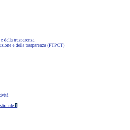
 e della trasparenza
ruzione e della trasparenza (PTPCT)
ività
stionale
1