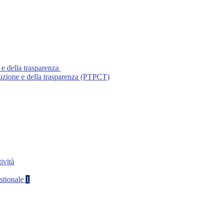
 e della trasparenza
ruzione e della trasparenza (PTPCT)
ività
stionale
1