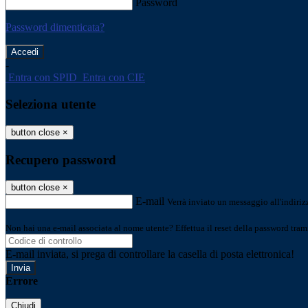
Password
Password dimenticata?
-
Entra con SPID
Entra con CIE
Seleziona utente
button close
×
Recupero password
button close
×
E-mail
Verrà inviato un messaggio all'indirizz
Non hai una e-mail associata al nome utente? Effettua il reset della password tram
E-mail inviata, si prega di controllare la casella di posta elettronica!
Errore
Chiudi