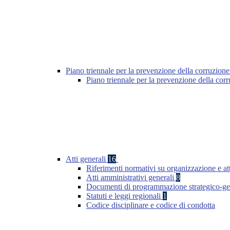
Piano triennale per la prevenzione della corruzione
Piano triennale per la prevenzione della cor
Atti generali
16
Riferimenti normativi su organizzazione e att
Atti amministrativi generali
8
Documenti di programmazione strategico-ge
Statuti e leggi regionali
1
Codice disciplinare e codice di condotta