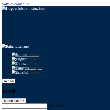
Salta al contenuto
Italiano
Italiano
English
Deutsch
Français
Español
Accedi
Accedi
button close
×
Nome Utente