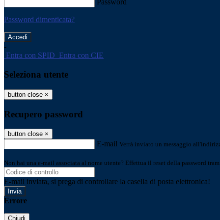
Password
Password dimenticata?
-
Entra con SPID
Entra con CIE
Seleziona utente
button close
×
Recupero password
button close
×
E-mail
Verrà inviato un messaggio all'indirizz
Non hai una e-mail associata al nome utente? Effettua il reset della password tram
E-mail inviata, si prega di controllare la casella di posta elettronica!
Errore
Chiudi