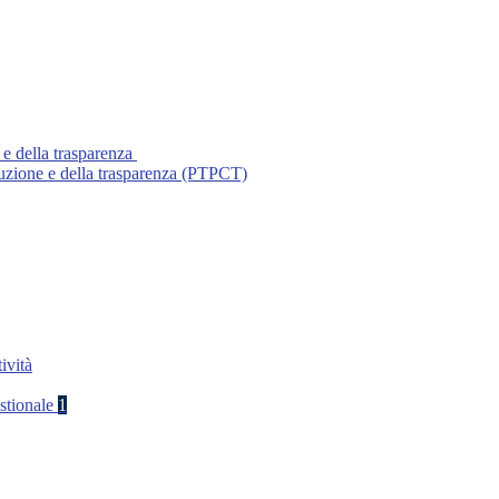
 e della trasparenza
ruzione e della trasparenza (PTPCT)
ività
stionale
1