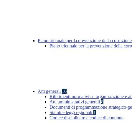
Piano triennale per la prevenzione della corruzione
Piano triennale per la prevenzione della cor
Atti generali
16
Riferimenti normativi su organizzazione e att
Atti amministrativi generali
8
Documenti di programmazione strategico-ge
Statuti e leggi regionali
1
Codice disciplinare e codice di condotta