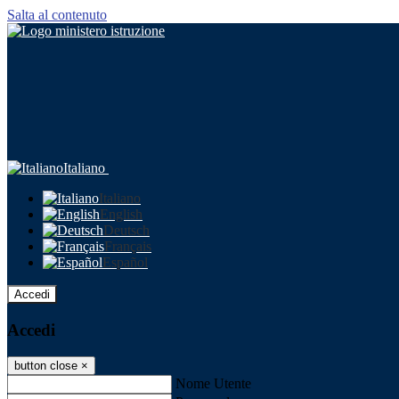
Salta al contenuto
Italiano
Italiano
English
Deutsch
Français
Español
Accedi
Accedi
button close
×
Nome Utente