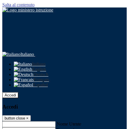
Salta al contenuto
Italiano
Italiano
English
Deutsch
Français
Español
Accedi
Accedi
button close
×
Nome Utente