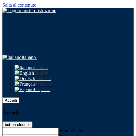
Salta al contenuto
Italiano
Italiano
English
Deutsch
Français
Español
Accedi
Accedi
button close
×
Nome Utente