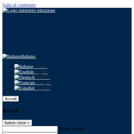
Salta al contenuto
Italiano
Italiano
English
Deutsch
Français
Español
Accedi
Accedi
button close
×
Nome Utente