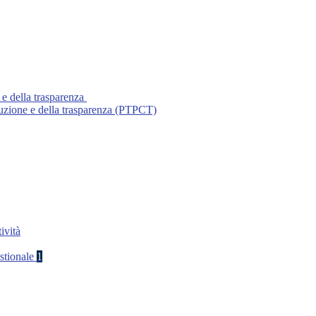
 e della trasparenza
ruzione e della trasparenza (PTPCT)
ività
stionale
1