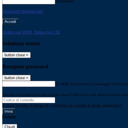
Password
Password dimenticata?
-
Entra con SPID
Entra con CIE
Seleziona utente
button close
×
Recupero password
button close
×
E-mail
Verrà inviato un messaggio all'indirizz
Non hai una e-mail associata al nome utente? Effettua il reset della password tram
E-mail inviata, si prega di controllare la casella di posta elettronica!
Errore
Chiudi