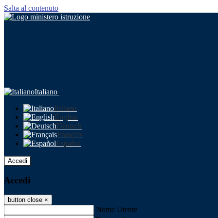
Salta al contenuto
Italiano
Italiano
English
Deutsch
Français
Español
Accedi
Accedi
button close
×
Nome Utente