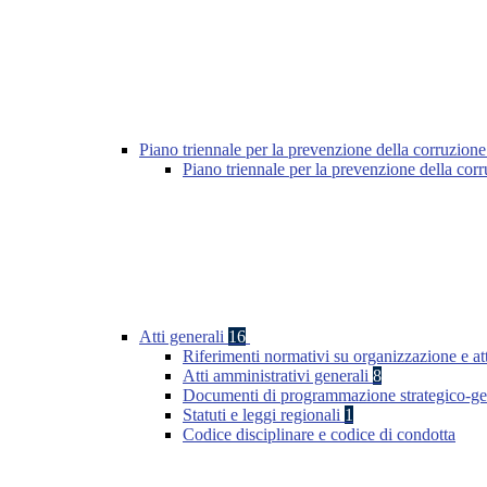
Piano triennale per la prevenzione della corruzione
Piano triennale per la prevenzione della cor
Atti generali
16
Riferimenti normativi su organizzazione e att
Atti amministrativi generali
8
Documenti di programmazione strategico-ge
Statuti e leggi regionali
1
Codice disciplinare e codice di condotta